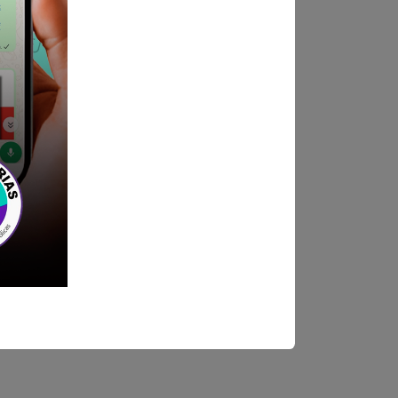
Mesa de partes
 3:30pm (Horario corrido)