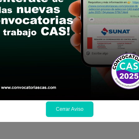
de Trabajo Comunitario
 Políticas Públicas
ación de Entidades Públicas
Público Administrativo
stratégica de Inversión Pública
cia de Juventudes.
ulio del 2026.
n y recepción de expedientes presencial, Lugar: 
nel Gregorio Albarracín Lanchipa, Hora: 8:00am a
oria completa y cronograma)
Cerrar Aviso