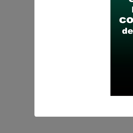
Capacitación en Gestión 
Capacitación en Gestión de
Capacitación en Administr
Capacitación en Derecho 
Capacitación en Gestión E
Lugar de labores:
Sub Geren
Salario:
S/ 5700.00
Plazo para postular:
13 de J
¿Cómo Postular?:
Postulació
Municipalidad Distrital Coro
Ver aquí Bases (convocat
Ver aquí Perfil de puesto
Ver aquí Anexos
Ver aquí Fe de erratas