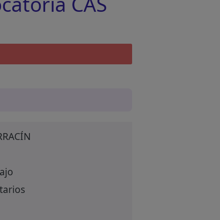
catoria CAS
RRACÍN
ajo
tarios