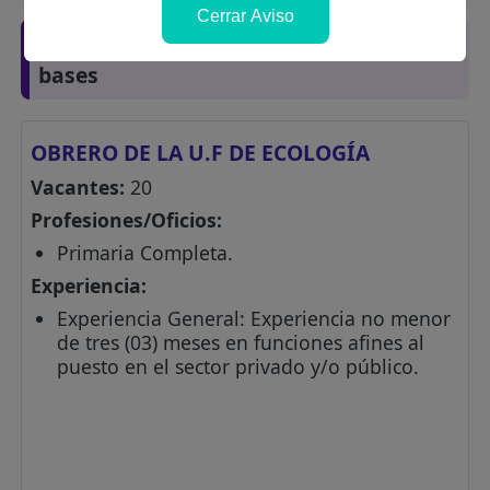
Cerrar Aviso
Posiciones solicitadas y links de las
bases
OBRERO DE LA U.F DE ECOLOGÍA
Vacantes:
20
Profesiones/Oficios:
Primaria Completa.
Experiencia:
Experiencia General: Experiencia no menor
de tres (03) meses en funciones afines al
puesto en el sector privado y/o público.