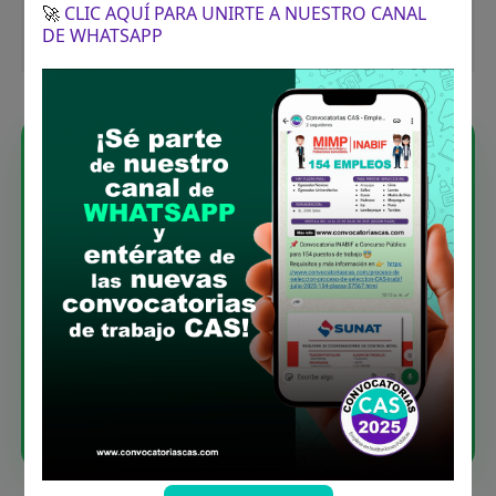
revisa los requisitos, prepara tu
🚀
CLIC AQUÍ PARA UNIRTE A NUESTRO CANAL
DE WHATSAPP
documentación y postula.
Únete a nuestro canal de
WhatsApp
Recibe las últimas convocatorias CAS,
directamente en tu WhatsApp. Sin spam.
Unirme ahora