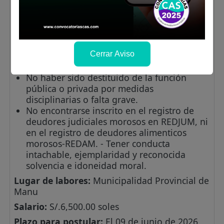
mínimo 12 horas lectivas y los programas o
diplomados no menor de 90 horas lectivas.
Contar con al menos 02 cursos de
capacitación en temas vinculados gestión
pública y/o afines a las funciones.
Cerrar Aviso
No tener antecedentes penales, judiciales
ni policiales.
No haber sido destituido de la función
pública o privada por medidas
disciplinarias o falta grave.
No encontrarse inscrito en el registro de
deudores judiciales morosos en REDJUM, ni
en el registro de deudores alimenticos
morosos-REDAM. - Tener conducta
intachable, ejemplaridad y reconocida
solvencia e idoneidad moral.
Lugar de labores:
Municipalidad Provincial de
Manu
Salario:
S/.6,500.00 soles
Plazo para postular:
El 09 de junio de 2026