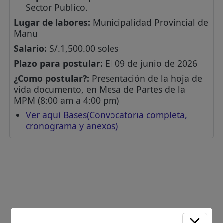
Sector Publico.
Lugar de labores:
Municipalidad Provincial de
Manu
Salario:
S/.1,500.00 soles
Plazo para postular:
El 09 de junio de 2026
¿Como postular?:
Presentación de la hoja de
vida documento, en Mesa de Partes de la
MPM (8:00 am a 4:00 pm)
Ver aquí Bases(Convocatoria completa,
cronograma y anexos)