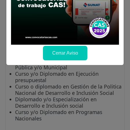
Experiencia Específica en la función o la
materia: 3 años.
Experiencia Específica en el sector público:
1 año.
Nivel mínimo de puesto que se requiere
como experiencia especifica: 1 año en el
nivel de coordinador o Gerente.
Cursos y/o programas de especialización:
Cerrar Aviso
Diplomado y/o Especialización en Gestión
Pública y/o Municipal
Curso y/o Diplomado en Ejecución
presupuestal
Curso o diplomado en Gestión de la Politica
Nacional de Desarrollo e Inclusión Social
Diplomado y/o Especialización en
Desarrollo e Inclusión social
Curso y/o Diplomado en Programas
Nacionales