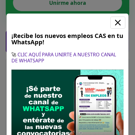
Unirme ahora
¡Recibe los nuevos empleos CAS en tu
Posiciones solicitadas y links de las
WhatsApp!
bases
🚀
CLIC AQUÍ PARA UNIRTE A NUESTRO CANAL
DE WHATSAPP
Ejecutivo de Gerencia de Desarrollo
Humano
Vacantes:
1
Profesiones/Oficios:
Titulado universitario en turismo,
comunicación, administración de empresas,
o afines.
Experiencia:
Experiencia General: 5 años.