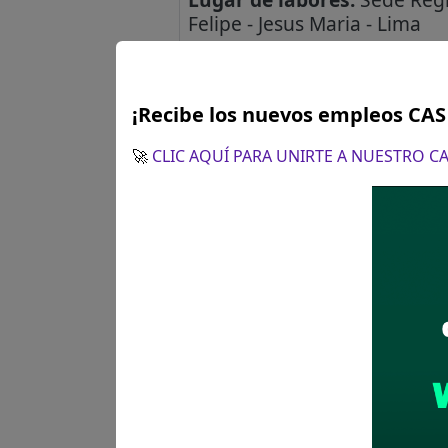
Felipe - Jesus Maria - Lima
Salario:
S/. 8000 soles
Plazo para postular:
Único d
¡Recibe los nuevos empleos CA
CÓMO POSTULAR:
Postulaci
Ver aquí Bases(Convocato
🚀
CLIC AQUÍ PARA UNIRTE A NUESTRO 