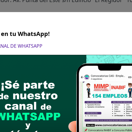
ía 15 de junio de 2026. Se inicia a las 00:01 horas
S en tu WhatsApp!
ón virtual a través del Sistema de Convocatorias
ria completa y cronograma)
Ubicar "00028-CAS-O
CANAL DE WHATSAPP