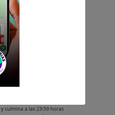
o afines a la formación
2) años en el nivel mínimo de
ia.
zación (minimo 80 horas
s.
8, piso 1, Residencial San
 y culmina a las 23:59 horas