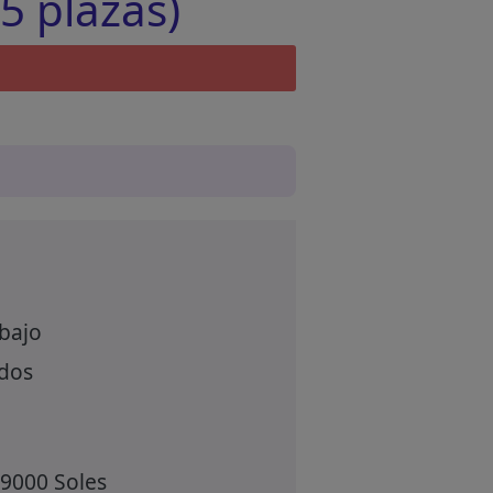
5 plazas)
abajo
ados
 9000 Soles