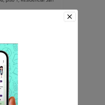
 y culmina a las 23:59 horas
 CAS
POSTULA AQUÍ
SCE-2026"