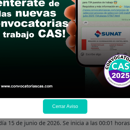
cia técnica en contratación pública
o universitario en Ingeniería Civil o Arquitectura 
mo cuatro (4) años.
la función o materia: Mínimo dos (2) años.
 el puesto o cargo(precisando este): Mínimo dos (
parte de los dos (2) años en la función o la mater
pecialización:
Cursos y/o programa de especiali
blica y/o Contratación Pública y/u obras y/o afine
or: Av. Punta del Este s/n Edificio "El Regidor" 10
Cerrar Aviso
ía 15 de junio de 2026. Se inicia a las 00:01 horas