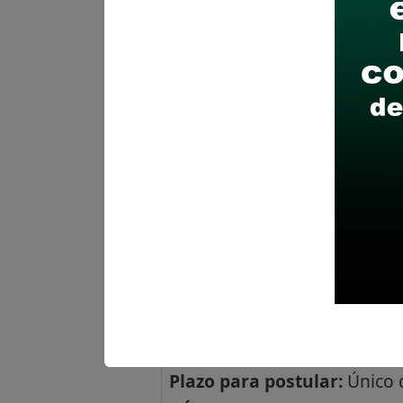
Especialista I en asisten
Vacantes:
2
Profesiones/Oficios:
Titulad
Experiencia:
Experiencia General: Míni
Experiencia específica en 
Experiencia específica en
analista, que debe formar 
Cursos y/o programas de es
acumulativas) en: Gestión Pú
Lugar de labores:
Sede Regid
Felipe - Jesus Maria - Lima
Salario:
S/. 8000 soles
Plazo para postular:
Único d