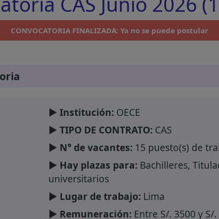
toria CAS Junio 2026 (1
CONVOCATORIA FINALIZADA: Ya no se puede postular
oria
► Institución:
OECE
► TIPO DE CONTRATO:
CAS
► N° de vacantes:
15 puesto(s) de tr
► Hay plazas para:
Bachilleres, Titul
universitarios
► Lugar de trabajo:
Lima
► Remuneración:
Entre S/. 3500 y S/.