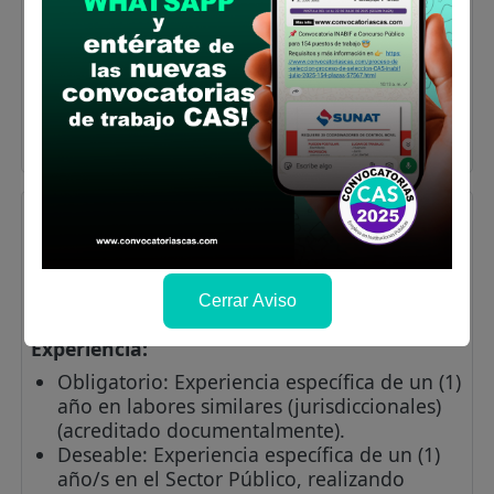
habilitará en las fechas indicadas
anteriormente
Ver aquí Convocatoria Completa y
Cronograma
Ver aquí Bases y anexo
(VIDEO) Cómo postular al Poder Judicial
AUXILIAR LEGAL
Vacantes:
1
Profesiones/Oficios:
Obligatorio: Estudios
Cerrar Aviso
universitarios en Derecho (3er ciclo).
Experiencia:
Obligatorio: Experiencia específica de un (1)
año en labores similares (jurisdiccionales)
(acreditado documentalmente).
Deseable: Experiencia específica de un (1)
año/s en el Sector Público, realizando