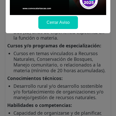
Experiencia General:
Tres (03) años.
Experiencia Especifica:
Experiencia Especifica requerido para el
cargo estructural y/o puesto en la función o
Cerrar Aviso
la materia en el sector público y/o privado:
Dos (02) años de experiencia específica en
la función o materia.
Cursos y/o programas de especialización:
Cursos en temas vinculados a Recursos
Naturales, Conservación de Bosques,
Manejo comunitario, o relacionados a la
materia (mínimo de 20 horas acumuladas).
Conocimientos técnicos:
Desarrollo rural y/o desarrollo sostenible
y/o fortalecimiento de organizaciones y/o
manejo/gestión de recursos naturales.
Habilidades o competencias:
Capacidad de organizarse y de planificar,