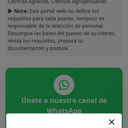
Ciencias Agrarias, Ciencias Agropecuarias
► Nota:
Este portal web no define los
requisitos para cada puesto, tampoco es
responsable de la selección de personal.
Descargue las bases del puesto de su interes,
revisa los requisitos, prepara tu
documentación y postula.
Únete a nuestro canal de
WhatsApp
Recibe las últimas convocatorias CAS,