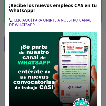
directamente en tu WhatsApp. Sin spam.
¡Recibe los nuevos empleos CAS en tu
WhatsApp!
Unirme ahora
🚀
CLIC AQUÍ PARA UNIRTE A NUESTRO CANAL
DE WHATSAPP
Posiciones solicitadas y links de las
bases
TÉCNICO DE CAMPO PARA EL ÁMBITO
DEL AREA ZONAL JUNÍN
Vacantes:
1
Profesiones/Oficios:
Bachiller y/o Titulado
técnico en Ciencias Agropecuarias, Ciencias
Agrarias o afines a la formación.
Experiencia: