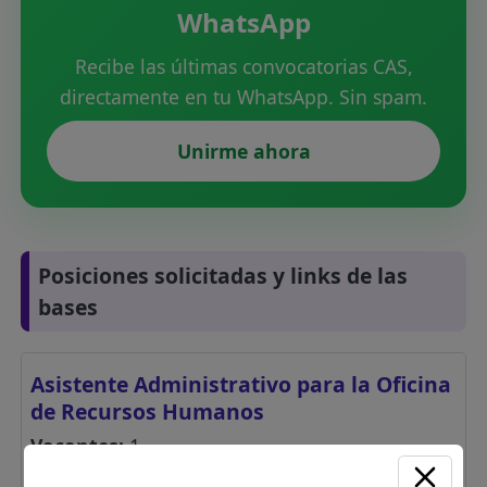
WhatsApp
Recibe las últimas convocatorias CAS,
directamente en tu WhatsApp. Sin spam.
Unirme ahora
Posiciones solicitadas y links de las
bases
Asistente Administrativo para la Oficina
de Recursos Humanos
Vacantes:
1
Profesiones/Oficios: