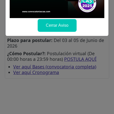
Curso en Gestión Pública (mínimo 12 horas)
Curso en SIAF y/o SIGA (mínimo 12 horas)
Lugar de labores:
Unidad Ejecutora 005:
Naylamp Lambayeque. Av. Luis Gonzáles N°
345 - Chiclayo, Lambayeque.
Cerrar Aviso
Salario:
S/. 3864.19
Plazo para postular:
Del 03 al 05 de Junio de
2026
¿Cómo Postular?:
Postulación virtual (De
00:00 horas a 23:59 horas)
POSTULA AQUÍ
Ver aquí Bases (convocatoria completa)
Ver aquí Cronograma