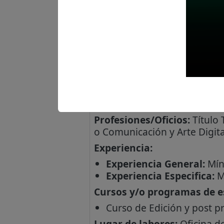
ASISTENTE EN COMUNIC
Vacantes:
1
Profesiones/Oficios:
Título 
o Comunicación y Arte Digita
Experiencia:
Experiencia General:
Míni
Experiencia Especifica:
Mí
Cursos y/o programas de es
Curso de Edición y post p
Lugar de labores:
Oficina d