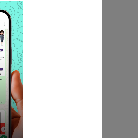
n - Sede Central
 Jurada del Postulante
án los documentos hasta las
cumento diferente a los
eso de Contratación "038-