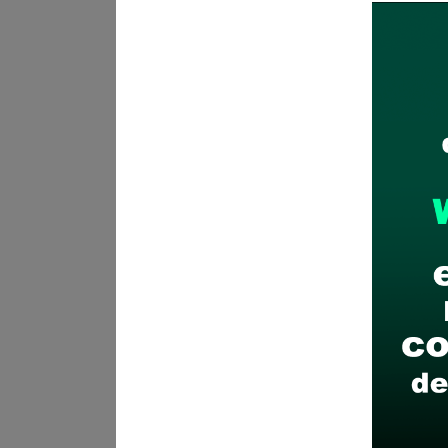
Lugar de labores:
Oficina de
Salario:
S/ 5,000.00 soles
Plazo para postular:
Del 07 
¿Cómo postular?
Presentaci
(Anexo 06) al correo electró
17:00 horas del último día in
El correo deberá indicar en 
Esta etapa es declarativa, e
Anexos 05 y 06, abstenerse 
Ver aquí Bases(Convocato
2026")