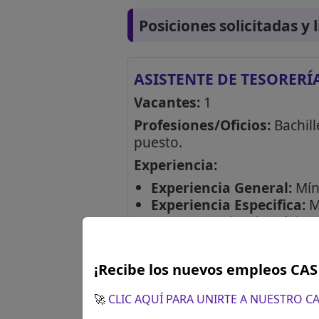
Posiciones solicitadas y 
ASISTENTE DE TESORERÍ
Vacantes:
1
Profesiones/Oficios:
Bachill
puesto.
Experiencia:
Experiencia General:
Míni
Experiencia Especifica:
Mí
tenga experiencia mínima 
Cursos y/o programas de es
Diplomado en Gestión Púb
¡Recibe los nuevos empleos CA
Curso en Sistema Naciona
🚀
CLIC AQUÍ PARA UNIRTE A NUESTRO 
Curso o Taller en Sistema