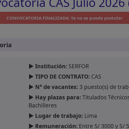
catoria CAS Julio 2026 
CONVOCATORIA FINALIZADA: Ya no se puede postular
oria
► Institución:
SERFOR
► TIPO DE CONTRATO:
CAS
► N° de vacantes:
3 puesto(s) de trab
► Hay plazas para:
Titulados Técnicos
Bachilleres
► Lugar de trabajo:
Lima
► Remuneración:
Entre S/ 3000 y S/ 