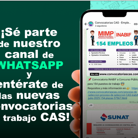
 Tesorería de la Oficina General de Administració
al 08 de julio del 2026
ón de la Ficha Curricular (Anexo 05) y Declaración
nico:
comite.seleccion@serfor.gob.pe
(se recibir
dicado).
el asunto el número de proceso al que postula.
n la evaluación no se tendrá en cuenta ningún do
de remitir resumen curricular documentado.
ria completa, cronograma y anexos)
(Ubicar Proc