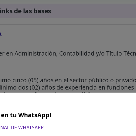
links de las bases
A
er en Administración, Contabilidad y/o Título Técn
mo cinco (05) años en el sector público o privad
nimo dos (02) años de experiencia en funciones a
de un (01) año en el sector público.
pecialización:
lica
S en tu WhatsApp!
l de Tesorería
CANAL DE WHATSAPP
 Integrado de Administración Financiera - SIAF