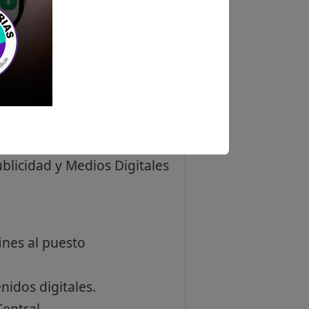
blicidad y Medios Digitales
ines al puesto
nidos digitales.
Central