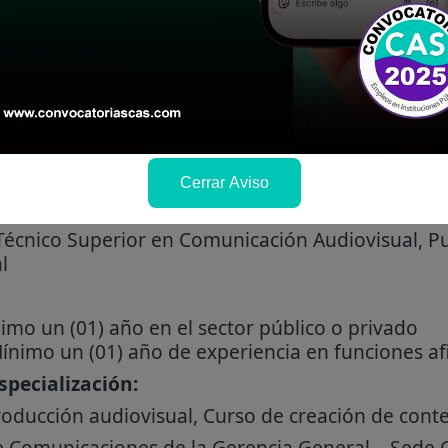
ACIÓN AUDIOVISUAL
Cerrar Aviso
Técnico Superior en Comunicación Audiovisual, Pu
l
mo un (01) año en el sector público o privado
nimo un (01) año de experiencia en funciones af
pecialización:
roducción audiovisual, Curso de creación de conte
e Comunicaciones de la Gerencia General – Sede 