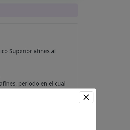
ico Superior afines al
o
fines, periodo en el cual