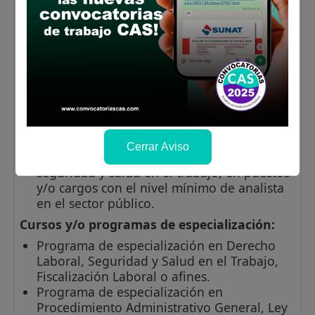
Vacantes:
1
Profesiones/Oficios:
Título profesional
universitario de Abogado/a, colegiado y
habilitado.
Experiencia:
Experiencia General:
Mínima de cuatro (04)
años en el sector público o privado.
Experiencia Especifica:
Mínima de tres (03)
Cerrar Aviso
años en materia de derecho laboral y/o
seguridad y salud en el trabajo, en puestos
y/o cargos con el nivel mínimo de analista
en el sector público.
Cursos y/o programas de especialización:
Programa de especialización en Derecho
Laboral, Seguridad y Salud en el Trabajo,
Fiscalización Laboral o afines.
Programa de especialización en
Procedimiento Administrativo General, Ley