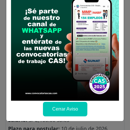
Sector Público o Privado) 01 año
Experiencia específica (En la función o la
materia) Nivel mínimo de practicante
profesional 06 meses
Conocimiento técnico:
Conocimientos básicos
Registrales y Catastrales. Conocimientos
básicos en Sistema de Información Geográfica
Cursos y/o programas de especialización:
Cursos y/o diplomados en catastro o
Reglamentos y Normatividad técnica de
saneamiento de Predios o Software GIS
(ARCGIS - ARCVIEW).
Lugar de labores:
Oficina Registral de
Huánuco. Dirección: Jr. Tarapacá N° 816-818-
820 - Huánuco De lunes a viernes de 8:00 a
Cerrar Aviso
17:00 horas
Salario:
S/ 2,100.00 soles
Plazo para postular:
10 de julio de 2026