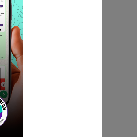
ción o Recursos Humanos
acionados al cargo de la
imo de noventa (90) horas,
tes Rectores, mínimo de