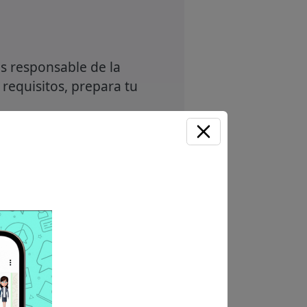
s responsable de la
 requisitos, prepara tu
Unirme ahora
 Sin