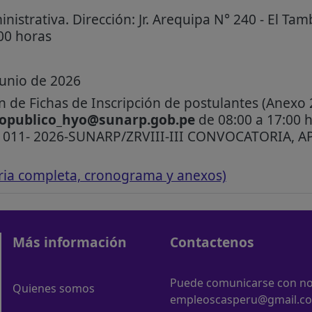
istrativa. Dirección: Jr. Arequipa N° 240 - El Tam
:00 horas
junio de 2026
 de Fichas de Inscripción de postulantes (Anexo 
opublico_hyo@sunarp.gob.pe
de 08:00 a 17:00 
N° 011- 2026-SUNARP/ZRVIII-III CONVOCATORIA, 
ria completa, cronograma y anexos)
Más información
Contactenos
Puede comunicarse con nos
Quienes somos
empleoscasperu@gmail.c