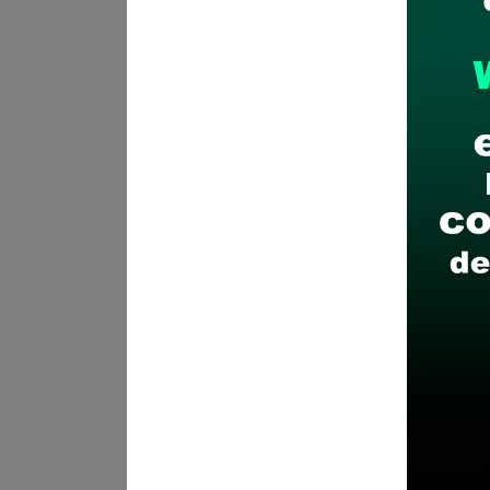
Posiciones solicitadas y 
Analista Administrativo
Vacantes:
1
Profesiones/Oficios:
Titulad
Experiencia:
Experiencia laboral genera
Experiencia específica (E
(desarrollando funciones 
Nivel mínimo de auxiliar o
02 años en el sector públi
Cursos y/o programas de es
Cursos de Especialización
misión al puesto.
Para el caso de Programa
en el caso de Programas 