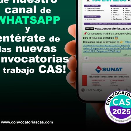
links de las bases
 de Recursos Humanos
o Universitario en Administración.
l (Sea en el Sector Público o Privado): 03 años
n la función o la materia): 03 años en Administra
administrativas)
 asistente
co
pecialización:
 en Recursos Humanos y/o Gestión Publica y/o rel
s de Especialización o Diplomados, deben ser mín
de Especialización o Diplomados, emitidos por En