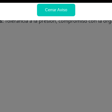
l caso de cursos debe ser mínimo 12 horas.
Cerrar Aviso
nocimiento de sistemas documentarios y gestión 
s:
Tolerancia a la presión, compromiso con la org