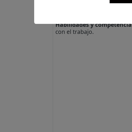
ochenta (80) horas y en e
Conocimientos técnicos:
Co
Habilidades y competencia
con el trabajo.