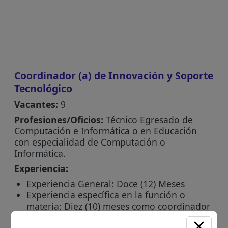
Coordinador (a) de Innovación y Soporte
Tecnológico
Vacantes:
9
Profesiones/Oficios:
Técnico Egresado de
Computación e Informática o en Educación
con especialidad de Computación o
Informática.
Experiencia:
Experiencia General: Doce (12) Meses
Experiencia específica en la función o
materia: Diez (10) meses como coordinador
o asistente de Soporte Técnico de los