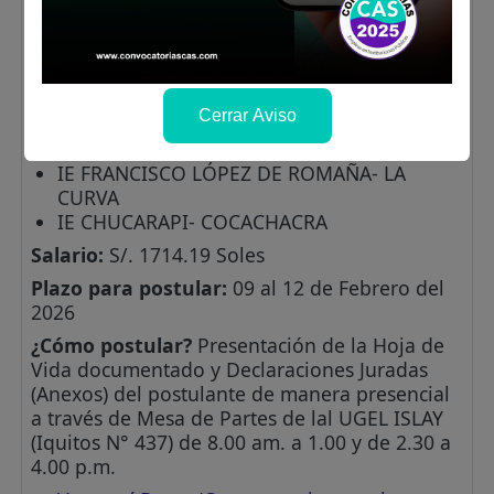
MOLLENDO
IE MARIANO E. RIVERO Y UST ARIZ -
COCACHACRA
IE VICTOR MANUEL TORRES CACERES - LA
PUNTA
Cerrar Aviso
IE SAN VICENTE DE PAUL - MOLLENDO
IE 40479 MIGUEL GRAU - MAT ARANI
IE FRANCISCO LÓPEZ DE ROMAÑA- LA
CURVA
IE CHUCARAPI- COCACHACRA
Salario:
S/. 1714.19 Soles
Plazo para postular:
09 al 12 de Febrero del
2026
¿Cómo postular?
Presentación de la Hoja de
Vida documentado y Declaraciones Juradas
(Anexos) del postulante de manera presencial
a través de Mesa de Partes de lal UGEL ISLAY
(Iquitos N° 437) de 8.00 am. a 1.00 y de 2.30 a
4.00 p.m.