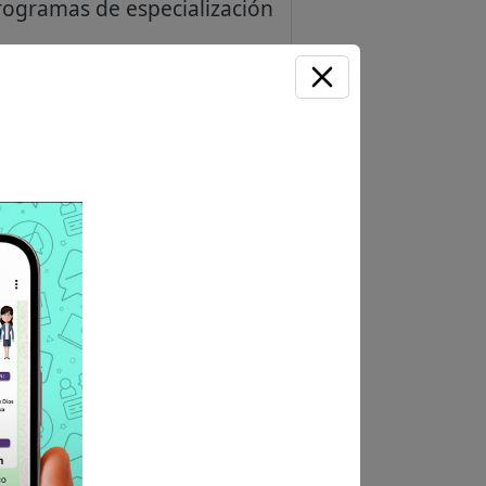
rogramas de especialización
/o especializaciones
o, y/o Derecho Laboral, y/o
14:30 horas a 16:00 horas.
 de la UGEL (7:30 am a 1:00
scripcion)