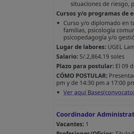
situaciones de riesgo, 
Cursos y/o programas de es
Curso y/o diplomado en tu
familias, psicología comun
psicopedagogía y/o gestió
Lugar de labores:
UGEL La
Salario:
S/.2,864.19 soles
Plazo para postular:
El 09 d
CÓMO POSTULAR:
Presentac
pm y de 14:30 pm a 17:00 pm
Ver aquí Bases(convocator
Coordinador Administrat
Vacantes:
1
Profesiones/Oficios:
Titulo/