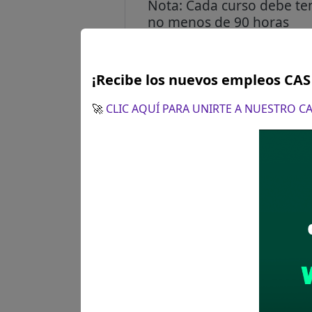
Nota: Cada curso debe te
no menos de 90 horas
Con una antigüedad no ma
mencionadas
Cursos ylo programa en De
¡Recibe los nuevos empleos CA
Gestión Pública.
🚀
CLIC AQUÍ PARA UNIRTE A NUESTRO 
Lugar de labores:
UGEL La
Salario:
S/. 3,164.19 soles
Plazo para postular:
El 09 d
CÓMO POSTULAR:
Presentac
pm y de 14:30 pm a 17:00 pm
Ver aquí Bases(convocator