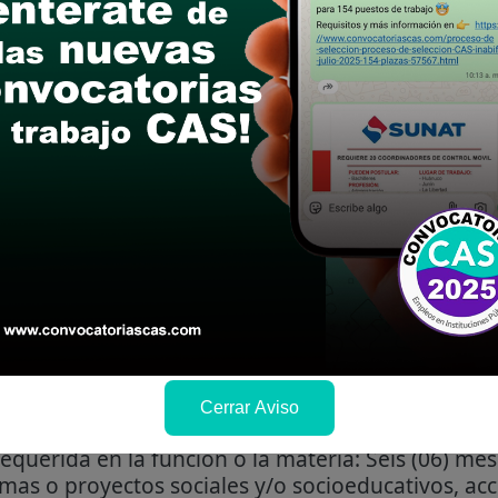
STAR
Universitaria Psicología, Trabajo Social, Educación
ofesional
01) año de experiencia laboral en el sector públi
Cerrar Aviso
requerida en la función o la materia: Seis (06) me
mas o proyectos sociales y/o socioeducativos, ac