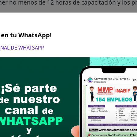
ner no menos de 12 horas de capacitación y los p
yor de 5 años: contar como mínimo con cursos y
recho Administrativo, y/o Derecho Administrativ
S en tu WhatsApp!
CANAL DE WHATSAPP
mas
e junio de 2026 De 7:30 horas a 13:00 horas y de 
ión de reclamos a través de mesa de partes física
).
ia completa, cronograma, anexos y solictud de in