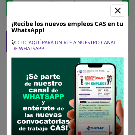
Unirme ahora
¡Recibe los nuevos empleos CAS en tu
WhatsApp!
Posiciones solicitadas y links de las
🚀
CLIC AQUÍ PARA UNIRTE A NUESTRO CANAL
bases
DE WHATSAPP
ESPECIALISTA ADMINISTRATIVO I -
ABASTECIMIENTO
Vacantes:
1
Profesiones/Oficios:
Titulado o Bachiller en:
Contabilidad, Economía о Administración.
Experiencia:
Experiencia General: Experiencia mínima de
dos (02) años en el Sector Público y/o
privado.