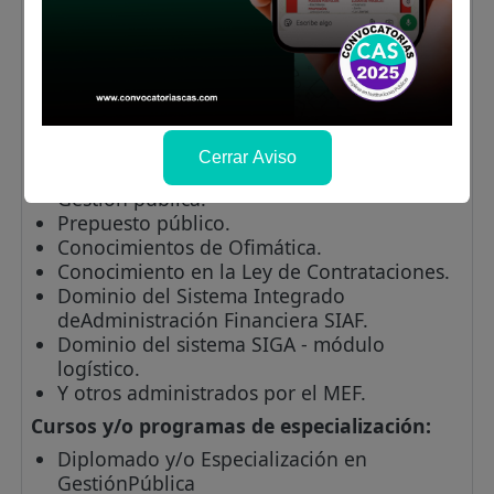
Experiencia específica: Experiencia mínima
de un (01) año en el Sector Público en
labores de logística y/o abastecimiento de
preferencia en el sector educación con
certificación OSCE.
Conocimiento técnico:
Cerrar Aviso
Normatividad del sector educación
Gestión pública.
Prepuesto público.
Conocimientos de Ofimática.
Conocimiento en la Ley de Contrataciones.
Dominio del Sistema Integrado
deAdministración Financiera SIAF.
Dominio del sistema SIGA - módulo
logístico.
Y otros administrados por el MEF.
Cursos y/o programas de especialización:
Diplomado y/o Especialización en
GestiónPública