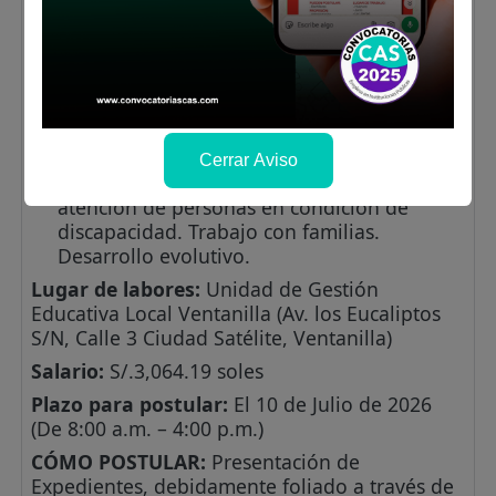
Experiencia específica:
Experiencia requerida para el puesto en
la función o la materia: 01 año de
experiencia en el trabajo con personas
con discapacidad.
Conocimientos Técnicos:
Cerrar Aviso
Competencias ocupacionales para la
atención de personas en condición de
discapacidad. Trabajo con familias.
Desarrollo evolutivo.
Lugar de labores:
Unidad de Gestión
Educativa Local Ventanilla (Av. los Eucaliptos
S/N, Calle 3 Ciudad Satélite, Ventanilla)
Salario:
S/.3,064.19 soles
Plazo para postular:
El 10 de Julio de 2026
(De 8:00 a.m. – 4:00 p.m.)
CÓMO POSTULAR:
Presentación de
Expedientes, debidamente foliado a través de