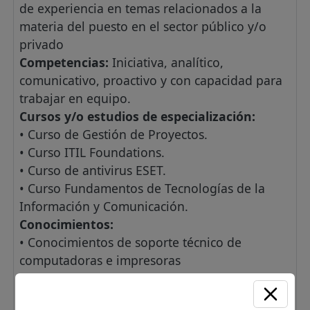
de experiencia en temas relacionados a la
materia del puesto en el sector público y/o
privado
Competencias:
Iniciativa, analítico,
comunicativo, proactivo y con capacidad para
trabajar en equipo.
Cursos y/o estudios de especialización:
• Curso de Gestión de Proyectos.
• Curso ITIL Foundations.
• Curso de antivirus ESET.
• Curso Fundamentos de Tecnologías de la
Información y Comunicación.
Conocimientos:
• Conocimientos de soporte técnico de
computadoras e impresoras
• Conocimientos de Sistemas Operativos y
programas informáticos, Conocimientos en