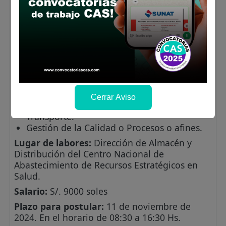
Curso y/o programa de especialización en
gestion pública.
Conocimientos:
Ofimática.
Sistema de Seguridad y Salud Ocupacional.
Sistemas en equipos de regrigeracion
industrial (camaras frigorificas).
Buenas Prácticas de Almacenamiento.
Cerrar Aviso
Gestión y/o Administración de Almacenes y
Transporte.
Gestión de la Calidad o Procesos o afines.
Lugar de labores:
Dirección de Almacén y
Distribución del Centro Nacional de
Abastecimiento de Recursos Estratégicos en
Salud.
Salario:
S/. 9000 soles
Plazo para postular:
11 de noviembre de
2024. En el horario de 08:30 a 16:30 Hs.