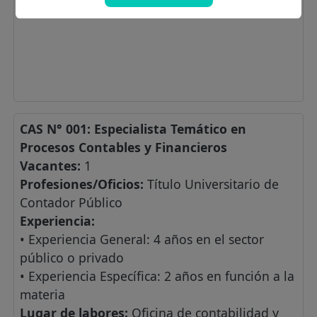
CAS N° 001: Especialista Temático en
Procesos Contables y Financieros
Vacantes:
1
Profesiones/Oficios:
Título Universitario de
Contador Público
Experiencia:
• Experiencia General: 4 años en el sector
público o privado
• Experiencia Específica: 2 años en función a la
materia
Lugar de labores:
Oficina de contabilidad y