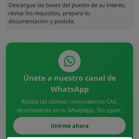
Descargue las bases del puesto de su interes,
revisa los requisitos, prepara tu
documentación y postula.
Únete a nuestro canal de
WhatsApp
Recibe las últimas convocatorias CAS,
directamente en tu WhatsApp. Sin spam.
Unirme ahora