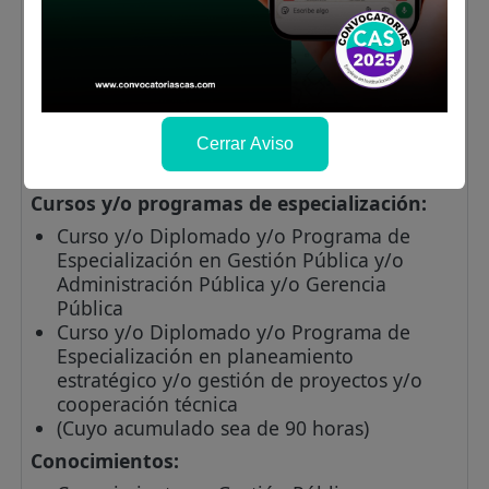
Mínima de dos (02) años de experiencia en
la función o materia en el Sector público
y/o privado
Mínima de un (01) año de experiencia
laboral específica en puestos o cargos de
especialistas, ejecutivos, coordinadores,
responsables, supervisores, asesores de
Cerrar Aviso
Alta Dirección o su equivalencia
Cursos y/o programas de especialización:
Curso y/o Diplomado y/o Programa de
Especialización en Gestión Pública y/o
Administración Pública y/o Gerencia
Pública
Curso y/o Diplomado y/o Programa de
Especialización en planeamiento
estratégico y/o gestión de proyectos y/o
cooperación técnica
(Cuyo acumulado sea de 90 horas)
Conocimientos: