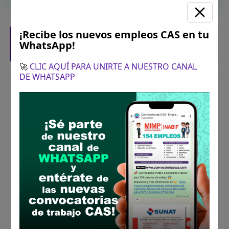
¡Recibe los nuevos empleos CAS en tu
Posiciones solicitadas y links de las
WhatsApp!
bases
🚀
CLIC AQUÍ PARA UNIRTE A NUESTRO CANAL
DE WHATSAPP
Coordinador de la Unidad Funcional de
Cooperación Técnica
Vacantes:
1
Profesiones/Oficios:
Título universitario en
Derecho, Comunicaciones, Ingeniería,
Economía, Administración o afines por la
formación
Experiencia:
General: Mínima de cuatro (04) años en
entidades del sector público y/o privado
Específica: