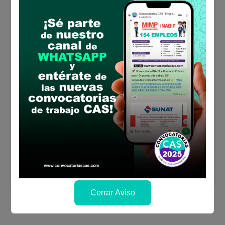
Habilidades o competencias:
Análisis,
comunicación oral, redacción, iniciativa y
cooperación.
Lugar de labores:
Programa de Empleo
Temporal "Llamkasun Perú" Av. Salaverry 655,
piso 7, Ministerio de Trabajo - Jesús María
Salario:
S/. 9,000.00 soles
Plazo para postular:
El 07 de julio de 2025
CÓMO POSTULAR:
Inscripción Virtual en el
siguiente Link:
POSTULA AQUÍ
Horario de Inscripción de 09:00 a las 17:00
horas
Ver aquí Bases(convocatoria completa,
cronograma y anexos)
Cerrar Aviso