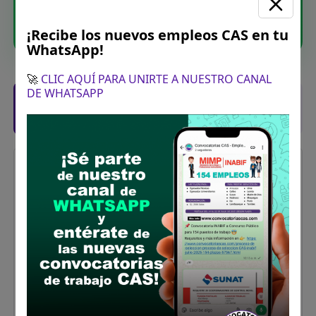
Unirme ahora
¡Recibe los nuevos empleos CAS en tu
WhatsApp!
🚀
CLIC AQUÍ PARA UNIRTE A NUESTRO CANAL
DE WHATSAPP
Posiciones solicitadas y links de las
bases
ESPECIALISTA LEGAL II
Vacantes:
1
Profesiones/Oficios:
Título profesional de
Abogado(a)
Experiencia:
Experiencia general de cuatro (04) años en
el sector público y/o privado
Experiencia específica de dos (02) años en