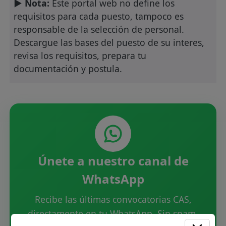
► Nota:
Este portal web no define los
requisitos para cada puesto, tampoco es
responsable de la selección de personal.
Descargue las bases del puesto de su interes,
revisa los requisitos, prepara tu
documentación y postula.
Únete a nuestro canal de
WhatsApp
Recibe las últimas convocatorias CAS,
directamente en tu WhatsApp. Sin spam.