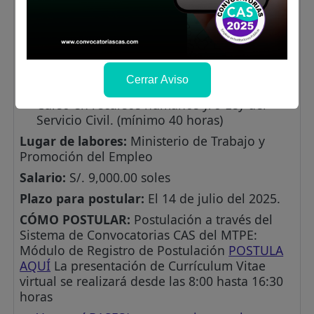
funciones y/o materia de recursos humanos
en el sector público
Cursos y/o programas de especialización:
Programa de especialización en derecho
laboral y/o legislación laboral, y/o derecho
Cerrar Aviso
administrativo, y/o gestión pública
Curso en recursos humanos y/o Ley del
Servicio Civil. (mínimo 40 horas)
Lugar de labores:
Ministerio de Trabajo y
Promoción del Empleo
Salario:
S/. 9,000.00 soles
Plazo para postular:
El 14 de julio del 2025.
CÓMO POSTULAR:
Postulación a través del
Sistema de Convocatorias CAS del MTPE:
Módulo de Registro de Postulación
POSTULA
AQUÍ
La presentación de Currículum Vitae
virtual se realizará desde las 8:00 hasta 16:30
horas