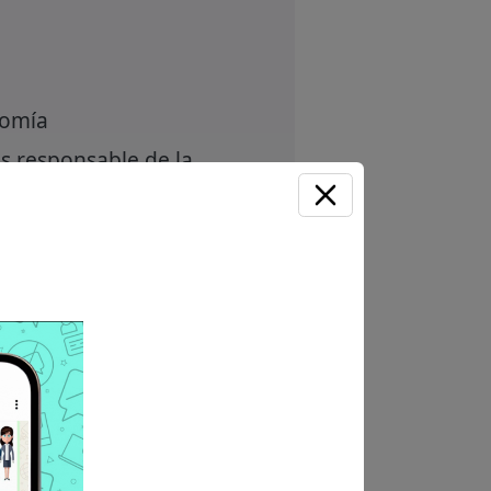
nomía
s responsable de la
 requisitos, prepara tu
Unirme ahora
 Sin