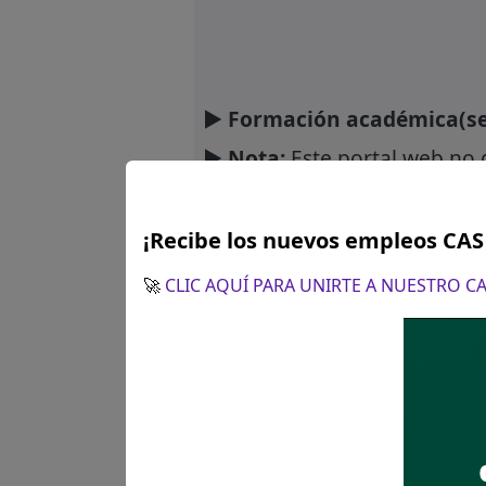
► Formación académica(se
► Nota:
Este portal web no 
selección de personal. Descar
documentación y postula.
¡Recibe los nuevos empleos CA
🚀
CLIC AQUÍ PARA UNIRTE A NUESTRO 
Únete a nuest
Recibe las últimas
spam.