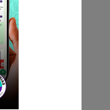
idad, o a fines, con
argos similares en el Sector
argos de Jefe o Especialista
 Sistemas Administrativos.