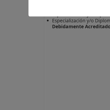
Conocimiento para el puest
Especialización y/o Dipl
Especialización y/o Diplo
Debidamente Acreditad