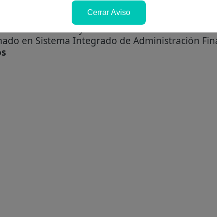
o y/o cargo:
Cerrar Aviso
omado en Tesorería y/o Contabilidad Gubernamenta
mado en Sistema Integrado de Administración Fina
os