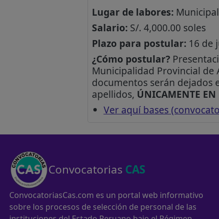
Lugar de labores:
Municipali
Salario:
S/. 4,000.00 soles
Plazo para postular:
16 de j
¿Cómo postular?
Presentaci
Municipalidad Provincial de 
documentos serán dejados en
apellidos,
ÚNICAMENTE EN 
Ver aquí bases (convocat
Convocatorias
CAS
ConvocatoriasCas.com es un portal web informativo
sobre los procesos de selección de personal de las
instituciones del Estado Peruano bajo el Régimen