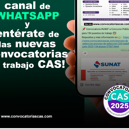
links de las bases
ERIA
Profesional en Economía, Administración, Contabil
 ejercer la profesión
ños, en el Sector Públicoo o Privado.
)años, desarrollando funciones similares y/o en c
 años: al menos un(01)año debe ser en puestos o c
pecialización:
Especialización en Gestión Pública y/o Municipal,
os