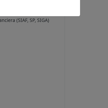
l.
nciera (SIAF, SP, SIGA)