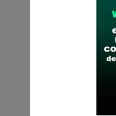
Posiciones solicitadas y 
ESPECIALISTA EN TESOR
Vacantes:
1
Profesiones/Oficios:
Título 
colegiatura y habilitado para
Experiencia:
General:
Mínimo Tres(03)a
Especifica:
Mínimo Tres(03
Público. De estos tres(03)
en el sector público
Cursos y/o programas de es
Cursos y/o Diplomados de 
Debidamente Acreditad