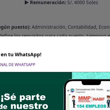
► Remuneración:
S/. 4000 Soles
gún puesto):
Administración, Contabilidad, Eco
define los requisitos para cada puesto, tampoco e
gue las bases del puesto de su interes, revisa los
S en tu WhatsApp!
CANAL DE WHATSAPP
ro canal de WhatsApp
 convocatorias CAS, directamente en tu WhatsApp.