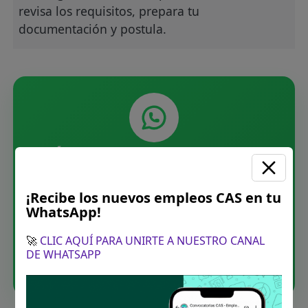
revisa los requisitos, prepara tu
documentación y postula.
Únete a nuestro canal de
WhatsApp
¡Recibe los nuevos empleos CAS en tu
Recibe las últimas convocatorias CAS,
WhatsApp!
directamente en tu WhatsApp. Sin spam.
🚀
CLIC AQUÍ PARA UNIRTE A NUESTRO CANAL
DE WHATSAPP
Unirme ahora