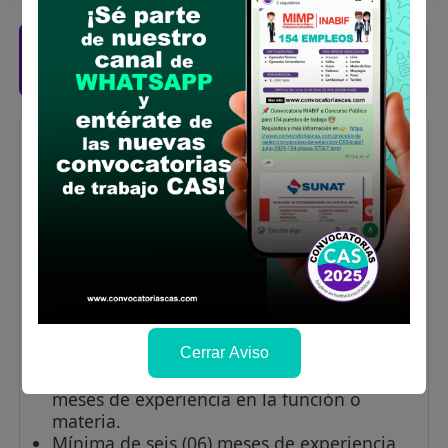
Posiciones solicitadas y links de las
bases
MÉDICO CERTIFICADOR
Vacantes:
1
Profesiones/Oficios:
Titulado Universitario de
Médico Cirujano profesional. Colegiatura y
habilitación
Experiencia:
Experiencia general: Mínima de un (01) año
de experiencia laboral en el Sector Público
y/o Privado.
Cerrar Aviso
Experiencia especifica: Mínima de seis (06)
meses de experiencia en la función o
materia.
Mínima de seis (06) meses de experiencia