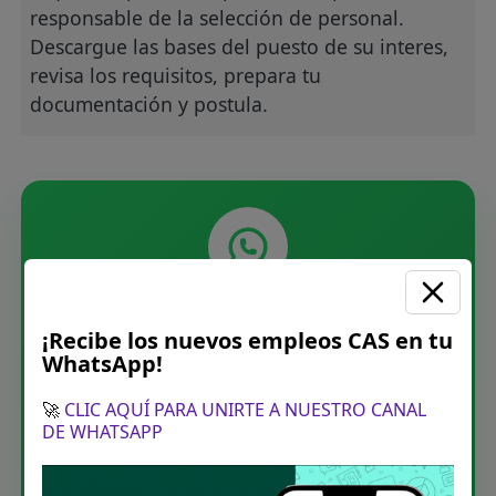
responsable de la selección de personal.
Descargue las bases del puesto de su interes,
revisa los requisitos, prepara tu
documentación y postula.
Únete a nuestro canal de
¡Recibe los nuevos empleos CAS en tu
WhatsApp
WhatsApp!
Recibe las últimas convocatorias CAS,
🚀
CLIC AQUÍ PARA UNIRTE A NUESTRO CANAL
directamente en tu WhatsApp. Sin spam.
DE WHATSAPP
Unirme ahora