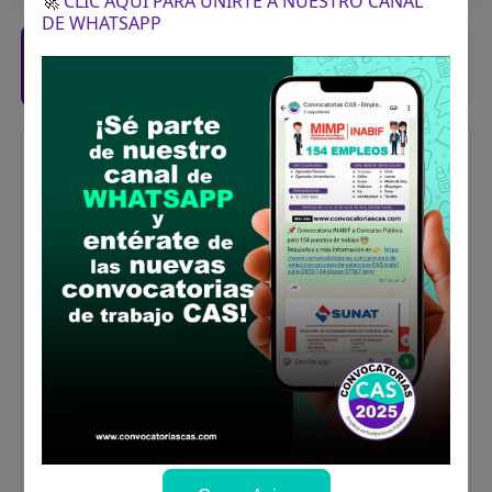
🚀
CLIC AQUÍ PARA UNIRTE A NUESTRO CANAL
DE WHATSAPP
Posiciones solicitadas y links de las
bases
CAS N° 007:ESPECIALISTA LEGAL
Vacantes:
1
Profesiones/Oficios:
Abogado Titulado
Colegiado y Habilitado
Experiencia:
Experiencia general: Mínima de Cuatro (04)
años en el sector público y/o privado
Experiencia Específica: Mínima de seis (06)
meses en el sector público trabajando en
Procuraduría Pública o Asesoría Jurídica.
Cursos y/o programas de especialización:
Postgrado, diplomados o cursos de