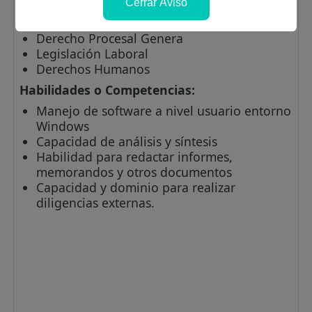
Cerrar Aviso
especialización en:
Derecho Penal
Derecho Procesal Genera
Legislación Laboral
Derechos Humanos
Habilidades o Competencias:
Manejo de software a nivel usuario entorno
Windows
Capacidad de análisis y síntesis
Habilidad para redactar informes,
memorandos y otros documentos
Capacidad y dominio para realizar
diligencias externas.