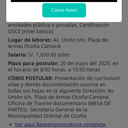
contabilidad o carreras afines
Cerrar Aviso
Experiencia:
Haber desempeñado labores
similares por un periodo de 01 año en
entidades pública o privadas, Certificación
OSCE (nivel básico)
Lugar de labores:
Av. Unión s/n. Plaza de
Armas Ocoña Camaná
Salario:
S/. 1,650.00 soles
Plazo para postular:
20 de mayo del 2025, en
el horario de 8:00 horas. a 15:50 horas
CÓMO POSTULAR:
Presentación de curriculum
vitae y demás documentación suscrita en
todas sus hojas en la siguiente Dirección: Av.
Unión s/n. Plaza de Armas Ocoña-Camaná.
Oficina de Tramite documentario (MESA DE
PARTES) -Secretaria General de la
Municipalidad Distrital de Ocoña
Ver aquí Bases(convocatoria completa,