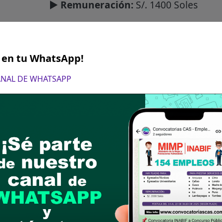
► Remuneración:
S/. 1400 Soles
gún puesto):
Sereno motorizado
S en tu WhatsApp!
define los requisitos para cada puesto, tampoco e
CANAL DE WHATSAPP
gue las bases del puesto de su interes, revisa los
ro canal de WhatsApp
 convocatorias CAS, directamente en tu WhatsApp.