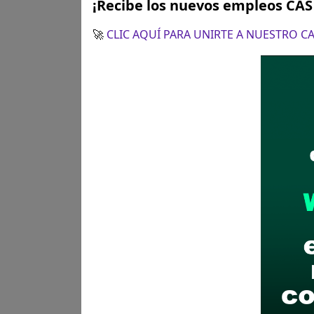
Posiciones solicitadas y 
¡Recibe los nuevos empleos CA
🚀
CLIC AQUÍ PARA UNIRTE A NUESTRO 
Técnico Administrativo
Vacantes:
1
Profesiones/Oficios:
Egresad
Experiencia:
General: Experiencia gene
Específica: Experiencia mí
Conocimientos:
Conocimient
Habilidades o competencia
Lugar de labores:
Jr. Caman
Salario:
S/. 1500.00 soles
Plazo para postular:
14 de j
CÓMO POSTULAR:
Registro d