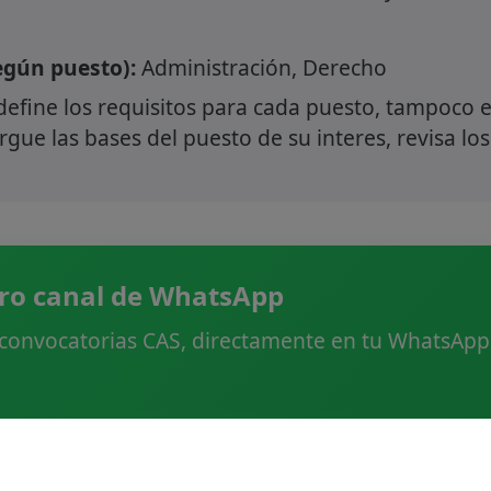
gún puesto):
Administración, Derecho
define los requisitos para cada puesto, tampoco e
gue las bases del puesto de su interes, revisa los
ro canal de WhatsApp
 convocatorias CAS, directamente en tu WhatsApp.