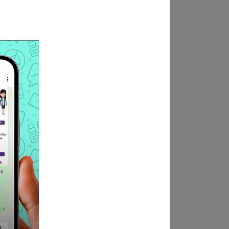
reras afines
 o privado
 afines relacionadas al cargo
a Resultados.
os.
sat.gob.pe; link “Trabaja con