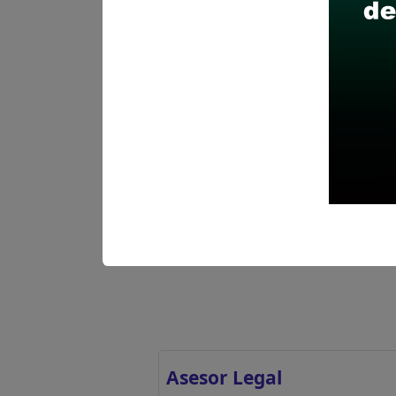
Nosotros”. Recepción de la f
seleccion@sat.gob.pe
Ver aquí Bases(convocato
Ver aquí Declaración Jura
Asesor Legal