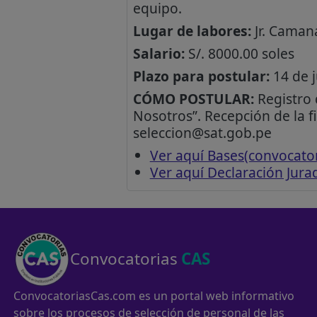
equipo.
Lugar de labores:
Jr. Caman
Salario:
S/. 8000.00 soles
Plazo para postular:
14 de j
CÓMO POSTULAR:
Registro d
Nosotros”. Recepción de la f
seleccion@sat.gob.pe
Ver aquí Bases(convocato
Ver aquí Declaración Jura
Convocatorias
CAS
ConvocatoriasCas.com es un portal web informativo
sobre los procesos de selección de personal de las