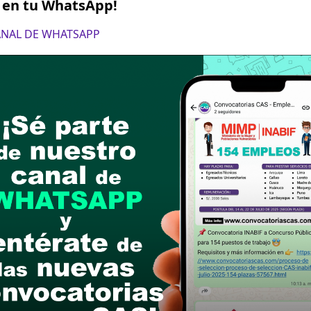
links de las bases
S en tu WhatsApp!
CANAL DE WHATSAPP
o de la carrera técnica de Administración y/o car
ral mínima de un (01) año en el sector público y/
nima de seis (06) meses en en labores similares o
o en Ofimática a nivel intermedio
s:
Proactividad, Trabajo en equipo y Orientación 
á 370 – Cercado de Lima y/o agencias y/o depósit
ulio de 2025 (Hasta las 11:59 p.m.)
e ficha de postulación, vía bolsa virtual, en www.