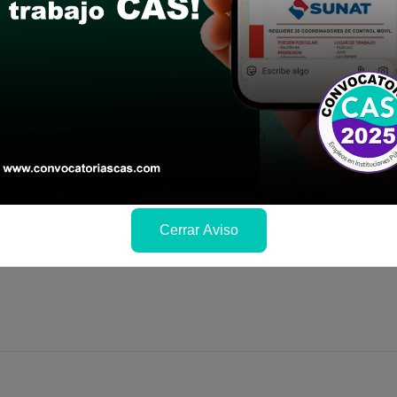
icha de postulación con los documentos sustentari
ria completa y cronograma)
da
Cerrar Aviso