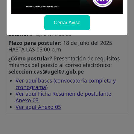
sector público.
Lugar de labores:
UGEL N.º 07 - Av. Álvarez
Calderón N.º 492 - Urb. Torres de Limatambo -
Cerrar Aviso
San Borja
Salario:
S/ 2,764.19 soles
Plazo para postular:
18 de julio del 2025
HASTA LAS 05:00 p.m
¿Cómo postular?
Presentación de requisitos
mínimos del puesto al correo electrónico:
seleccion.cas@ugel07.gob.pe
Ver aquí bases (convocatoria completa y
cronograma)
Ver aquí Ficha Resumen de postulante
Anexo 03
Ver aquí Anexo 05