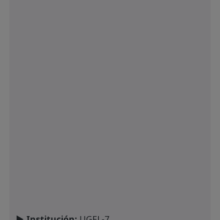
► Institución:
UGEL-7