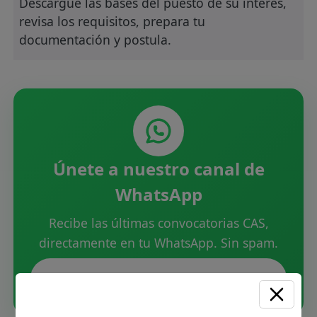
Descargue las bases del puesto de su interes,
revisa los requisitos, prepara tu
documentación y postula.
Únete a nuestro canal de
WhatsApp
Recibe las últimas convocatorias CAS,
directamente en tu WhatsApp. Sin spam.
Unirme ahora