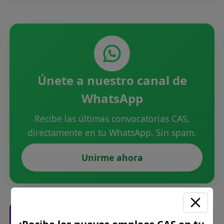
Únete a nuestro canal de
WhatsApp
Recibe las últimas convocatorias CAS,
directamente en tu WhatsApp. Sin spam.
Unirme ahora
Posiciones solicitadas y links de las