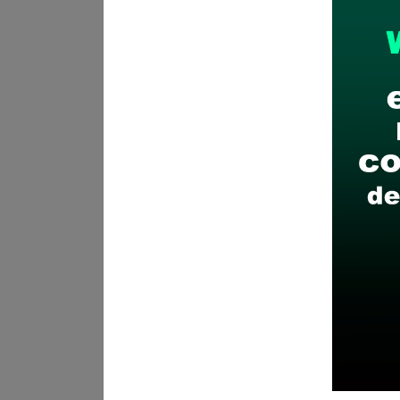
Lugar de labores:
SEDE UGE
Salario:
S/. 2,764.19 soles
Plazo para postular:
16 de 
CÓMO POSTULAR:
Inscripci
SEDE - UGEL LEONCIO PRADO
Ver aquí Bases(convocato