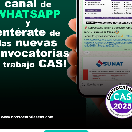
L LEONCIO PRADO (IE FOCALIZADA)
mayo del 2025
ón y presentación de la hoja de vida presencial,
. (PRESENCIAL).
ria completa, cronograma y anexos)