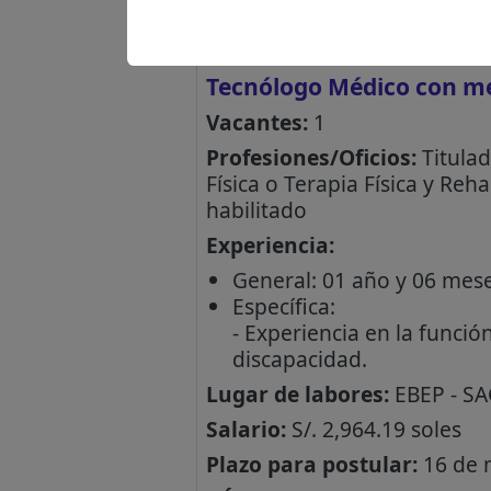
Tecnólogo Médico con me
Vacantes:
1
Profesiones/Oficios:
Titulad
Física o Terapia Física y Re
habilitado
Experiencia:
General: 01 año y 06 mes
Específica:
- Experiencia en la funció
discapacidad.
Lugar de labores:
EBEP - S
Salario:
S/. 2,964.19 soles
Plazo para postular:
16 de 