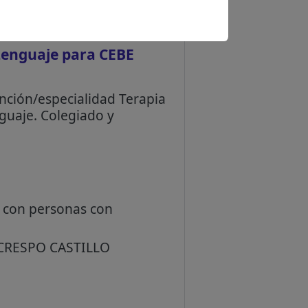
Lenguaje para CEBE
nción/especialidad Terapia
nguaje. Colegiado y
jo con personas con
 CRESPO CASTILLO