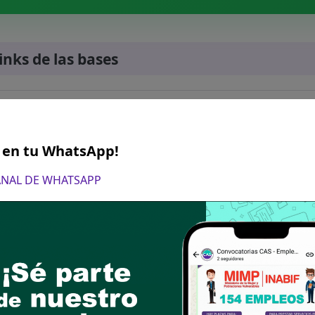
links de las bases
S en tu WhatsApp!
ado en Psicología. Colegiado y habilitado
CANAL DE WHATSAPP
n o materia: 06 meses en institución educativa o 
pecialización:
Cursos relacionados a:
ía y orientación educativa; o
iños, Niñas y adolescentes o atención de la viole
eo de proyectos educativos, sociales o comunitar