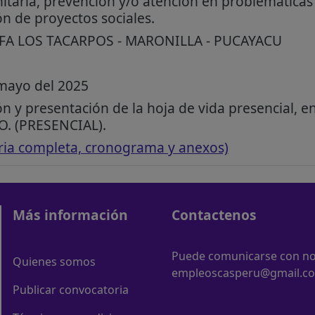
itaria, prevención y/o atención en problemáticas 
n de proyectos sociales.
RFA LOS TACARPOS - MARONILLA - PUCAYACU
mayo del 2025
ón y presentación de la hoja de vida presencial,
. (PRESENCIAL).
ria completa, cronograma y anexos)
Más información
Contactenos
Puede comunicarse con nos
Quienes somos
empleoscasperu@gmail.c
Publicar convocatoria