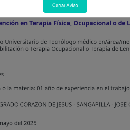
Cerrar Aviso
nción en Terapia Física, Ocupacional o de 
o Universitario de Tecnólogo médico en/área/me
habilitación o Terapia Ocupacional o Terapia de Le
es
n o la materia: 01 año de experiencia en el traba
AGRADO CORAZON DE JESUS - SANGAPILLA - JOSE
mayo del 2025