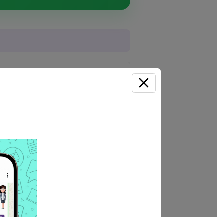
proyectos educativos.
ncia; o
ios.