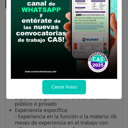
bases
PROFESIONAL EN TECNOLOGÍA MÉDICA
CON MENCIÓN EN TERAPIA FÍSICA PARA
PRITE
Vacantes:
1
Profesiones/Oficios:
Título Universitario de
Tecnólogo médico en/
área/mención/especialidad Terapia Física o
Terapia Física y Rehabilitación. Colegiado y
habilitado
Cerrar Aviso
Experiencia:
Experiencia general: 01 año en el sector
público o privado
Experiencia específica:
- Experiencia en la función o la materia: 06
meses de experiencia en el trabajo con