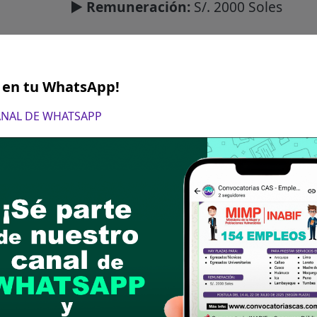
► Remuneración:
S/. 2000 Soles
gún puesto):
Administración, Economía, Educac
S en tu WhatsApp!
define los requisitos para cada puesto, tampoco e
CANAL DE WHATSAPP
gue las bases del puesto de su interes, revisa los
ro canal de WhatsApp
 convocatorias CAS, directamente en tu WhatsApp.