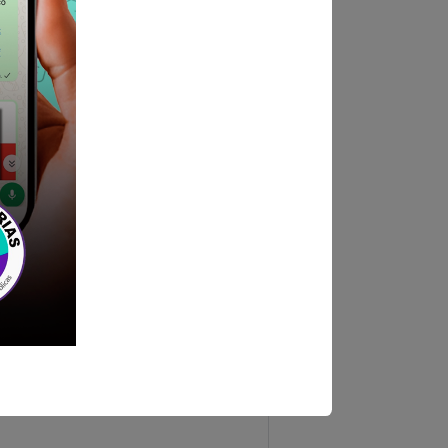
nomista, Colegiado y
rgo
mación y empatía.