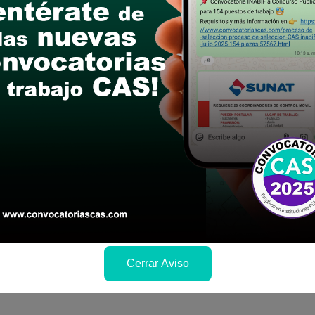
links de las bases
CADOR I
de Licenciado en Educación, Administración o Eco
 acciones de Planificación Estratégica Educativa
specializada. -relacionado a las funciones del ca
s:
Análisis, autocontrol, organización de la infor
Cerrar Aviso