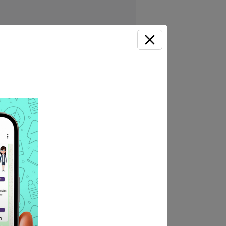
ión
s responsable de la
 requisitos, prepara tu
Unirme ahora
 Sin