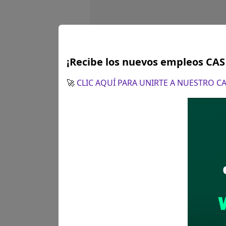
► Formación académica(se
¡Recibe los nuevos empleos CA
► Nota:
Este portal web no 
🚀
CLIC AQUÍ PARA UNIRTE A NUESTRO 
selección de personal. Descar
documentación y postula.
Únete a nuest
Recibe las últimas
spam.