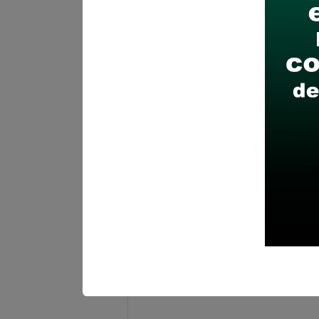
Posiciones solicitadas y 
ESPECIALISTA – PLANIFI
Vacantes:
1
Profesiones/Oficios:
Título 
habilitado.
Experiencia:
Dos (2) años en
Capacitación:
Capacitación E
Habilidades o competencia