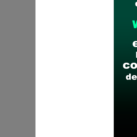
Plazo para postular:
Del 02 a
CÓMO POSTULAR:
Presentaci
Declaraciones Juradas al sigu
necesariamente las formalida
Recomendaciones para 
Descarga y revisa a detal
Antes de postular, verific
Prepara tu documentación
Revisar el cronograma pa