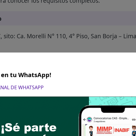
a conocer los requisitos completos.
o
ito: Ca. Morelli N° 110, 4° Piso, San Borja – Lima
S en tu WhatsApp!
CANAL DE WHATSAPP