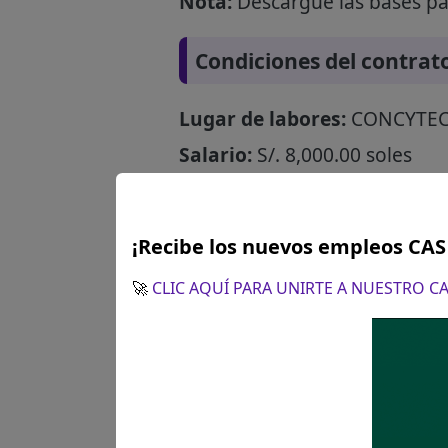
Nota:
Descargue las bases par
Condiciones del contrat
Lugar de labores:
CONCYTEC, s
Salario:
S/. 8,000.00 soles
¿Cómo postular?
¡Recibe los nuevos empleos CA
🚀
CLIC AQUÍ PARA UNIRTE A NUESTRO 