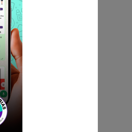
sustentatorios y las
ob.pe
(Cumpliendo
ndica las bases