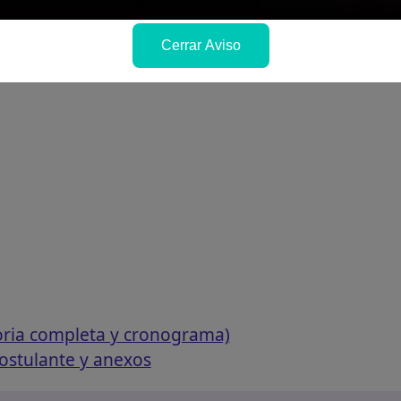
Cerrar Aviso
oria completa y cronograma)
ostulante y anexos