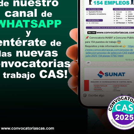
l 06 de julio del 2025
ón de la Ficha de Postulante con los documentos 
iente correo electrónico:
cas035-2025@concytec.g
des exigidas en la convocatoria)
postular
le las bases del concurso público
a si cumples con los requisitos para el puesto
 y presentalo en la fechas y por los medios que i
ra conocer cuando se publicará los resultados