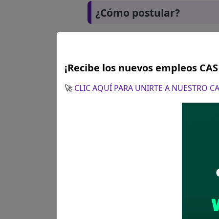
¿Cómo postular?
¡Recibe los nuevos empleos CA
🚀
CLIC AQUÍ PARA UNIRTE A NUESTRO 
Plazo para postular:
10 de o
CÓMO POSTULAR:
Recepción 
jurada, en formato PDF, al em