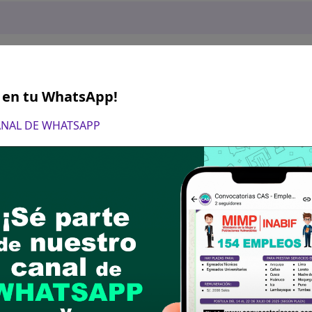
S en tu WhatsApp!
CANAL DE WHATSAPP
ctubre del 2023 de 07:15 am a 11:59 pm
de la hoja de vida documentada incluyendo los 
ail:
convocatoriasdre@drecajamarca.edu.pe