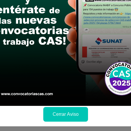
postular
le las bases del concurso público
a si cumples con los requisitos para el puesto
 y presentalo en la fechas y por los medios que i
ra conocer cuando se publicará los resultados
Cerrar Aviso