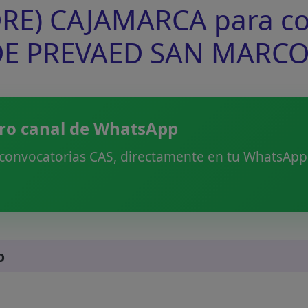
E) CAJAMARCA para con
E PREVAED SAN MARCO
ro canal de WhatsApp
 convocatorias CAS, directamente en tu WhatsApp.
o