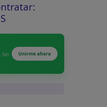
tratar:
S
Unirme ahora
 Sin