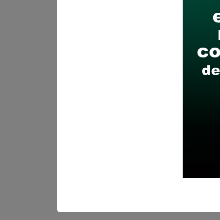
Recomendaciones para 
Descarga y revisa a detal
Antes de postular, verific
Prepara tu documentación
Revisar el cronograma pa
Descarga aquí las Bases