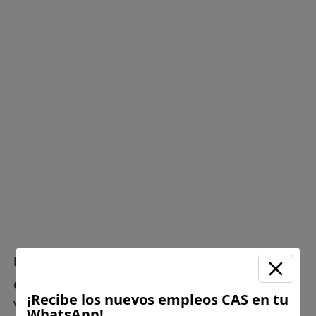
Plazo para postular:
18 de mayo de 2026
CÓMO POSTULAR:
Presentación de la hoja de
¡Recibe los nuevos empleos CAS en tu
vida (HV) documentada y (PRESENCIAL)
WhatsApp!