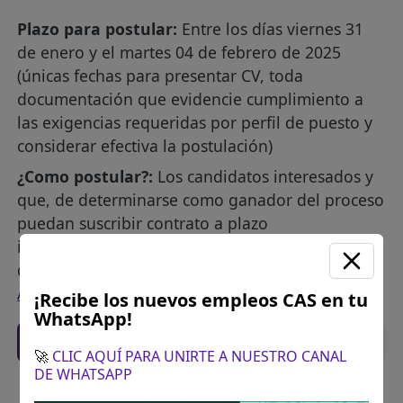
Plazo para postular:
Entre los días viernes 31
de enero y el martes 04 de febrero de 2025
(únicas fechas para presentar CV, toda
documentación que evidencie cumplimiento a
las exigencias requeridas por perfil de puesto y
considerar efectiva la postulación)
¿Como postular?:
Los candidatos interesados y
que, de determinarse como ganador del proceso
puedan suscribir contrato a plazo
indeterminado, deberán efectuar su registro y
determinar su participación mediante:
POSTULA
AQUÍ
¡Recibe los nuevos empleos CAS en tu
WhatsApp!
Recomendaciones para postular
🚀
CLIC AQUÍ PARA UNIRTE A NUESTRO CANAL
DE WHATSAPP
Descarga y revisa a detalle las bases del