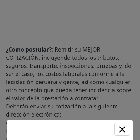
¿Como postular?:
Remitir su MEJOR
COTIZACIÓN, incluyendo todos los tributos,
seguros, transporte, inspecciones, pruebas y, de
ser el caso, los costos laborales conforme a la
legislación peruana vigente, así como cualquier
otro concepto que pueda tener incidencia sobre
el valor de la prestación a contratar
Deberán enviar su cotización a la siguiente
dirección electrónica:
cbravo@electroperu.com.pe
Para concretar su participación y contratación
posterior, es indispensable la habilitación de su