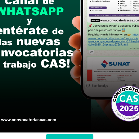
n vía electrónica: Presentación de Formularios N° 
tado en formato PDF (máximo 20 MB, un solo arc
cion.cas@inen.sld.pe
postular
le las bases del concurso público
a si cumples con los requisitos para el puesto
 y presentalo en la fechas y por los medios que i
ra conocer cuando se publicará los resultados