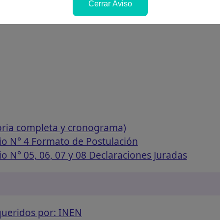
Cerrar Aviso
oria completa y cronograma)
io N° 4 Formato de Postulación
o N° 05, 06, 07 y 08 Declaraciones Juradas
queridos por: INEN