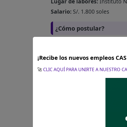
Lugar de labores:
Instituto 
Salario:
S/. 1.800 soles
¿Cómo postular?
¡Recibe los nuevos empleos CA
🚀
CLIC AQUÍ PARA UNIRTE A NUESTRO 
Plazo para postular:
Único dí