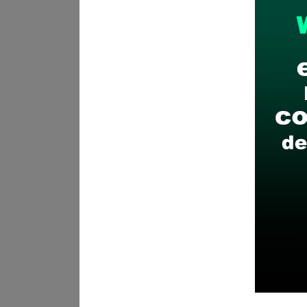
CÓMO POSTULAR:
Postulació
adjuntando Currículo Documen
a la siguiente dirección:
selec
Recomendaciones para 
Descarga y revisa a detal
Antes de postular, verific
Prepara tu documentación
Revisar el cronograma pa
Descarga aquí las Bases