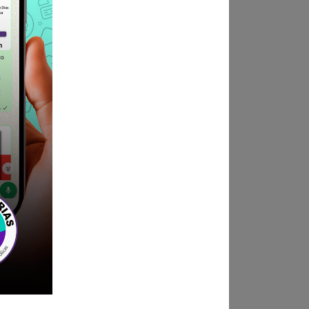
04, 05, 06, 07 y 08
hivo), vía correo electrónico
ndica las bases