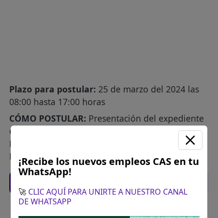
Plazo para postular:
25 de marzo del 2024 las
08:00 hasta 17:00 horas
CÓMO POSTULAR:
Presentación del expediente
en sobre cerrado por mesa de partes de la
Municipalidad ubicado en N° S/N Acocro (PLAZA
DE ARMAS LOCAL MUNICIPALIDAD)
¡Recibe los nuevos empleos CAS en tu
WhatsApp!
Recomendaciones para postular
🚀
CLIC AQUÍ PARA UNIRTE A NUESTRO CANAL
DE WHATSAPP
Descarga y revisa a detalle las bases del