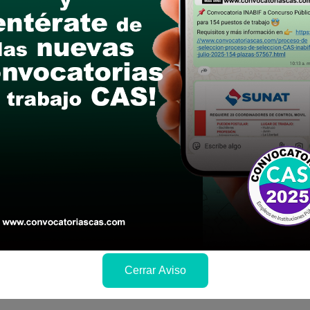
postular
le las bases del concurso público
a si cumples con los requisitos para el puesto
 y presentalo en la fechas y por los medios que i
ra conocer cuando se publicará los resultados
Cerrar Aviso