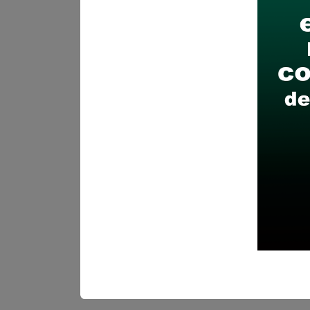
Recomendaciones para 
Descarga y revisa a detal
Antes de postular, verific
Prepara tu documentación
Revisar el cronograma pa
Descarga aquí las Bases