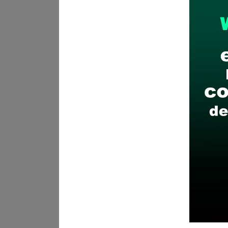
Plazo para postular:
21 y 22 
CÓMO POSTULAR:
Presentaci
Municipalidad Distrital Cachac
Recomendaciones para 
Descarga y revisa a detal
Antes de postular, verific
Prepara tu documentación
Revisar el cronograma pa
Descarga aquí las Bases