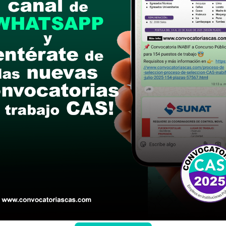
de marzo del 2024 De 8.00 am a 1:00 pm y de 2:
ón del expediente de postulación de manera físic
hi (Jirón Comercio S/N, frente a la plaza de arma
postular
le las bases del concurso público
a si cumples con los requisitos para el puesto
 y presentalo en la fechas y por los medios que i
ra conocer cuando se publicará los resultados