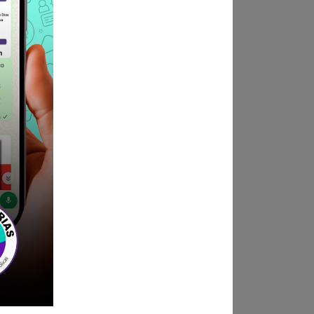
30 pm a 5:15 pm
a Mesa de Partes de la
s)
ndica las bases