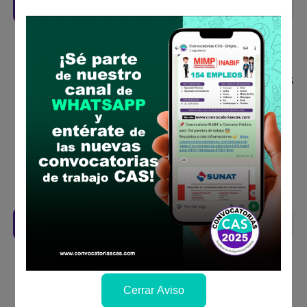
Recomendaciones para postular
Descarga y revisa a detalle las bases del
concurso público
Antes de postular, verifica si cumples con los
requisitos para el puesto
Prepara tu documentación y presentalo en
la fechas y por los medios que indica las
bases
Revisar el cronograma para conocer cuando
se publicará los resultados
Descarga aquí las Bases
Cerrar Aviso