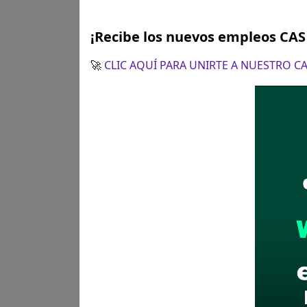
¡Recibe los nuevos empleos CA
🚀
CLIC AQUÍ PARA UNIRTE A NUESTRO 
Plazo para postular:
06 de n
CÓMO POSTULAR:
Presentaci
sustenten su propuesta), en la
Chaclacayo. En horario de 8:0
Recomendaciones para 
Descarga y revisa a detal
Antes de postular, verific