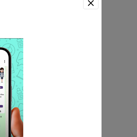
resentará los documentos que
, 856, Av. Nicolás de Ayllón,