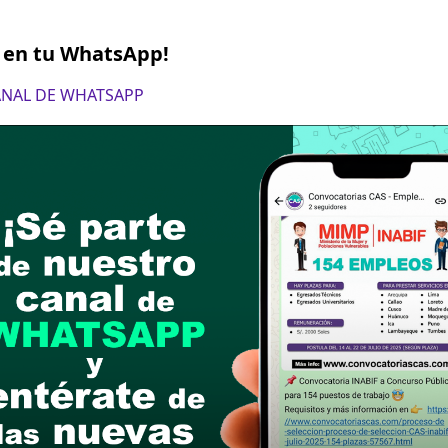
S en tu WhatsApp!
CANAL DE WHATSAPP
oviembre de 2024
ón de la propuesta (en la que cada postulante p
 siguiente dirección: Municipalidad de Chaclacayo
0 a 16:30 horas
postular
le las bases del concurso público
a si cumples con los requisitos para el puesto