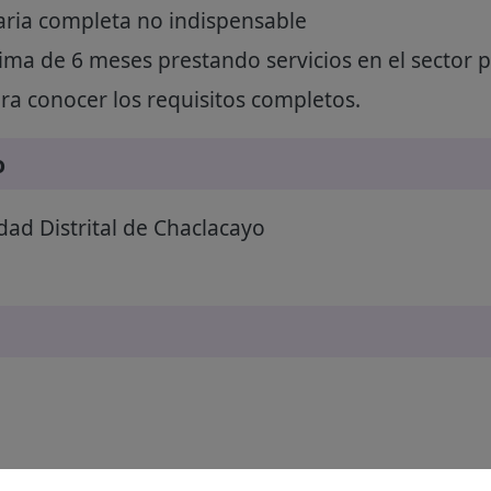
ria completa no indispensable
ma de 6 meses prestando servicios en el sector p
a conocer los requisitos completos.
o
ad Distrital de Chaclacayo