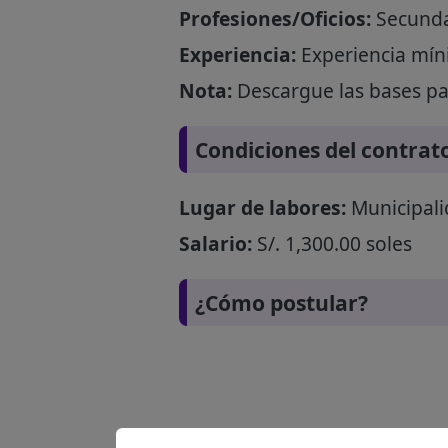
Profesiones/Oficios:
Secunda
Experiencia:
Experiencia míni
Nota:
Descargue las bases par
Condiciones del contrat
Lugar de labores:
Municipalid
Salario:
S/. 1,300.00 soles
¿Cómo postular?