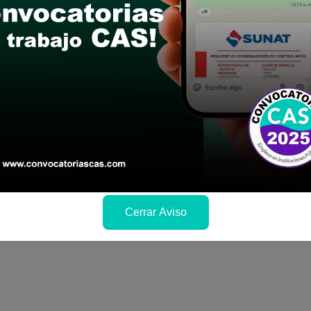
 y presentalo en la fechas y por los medios que i
ra conocer cuando se publicará los resultados
Cerrar Aviso