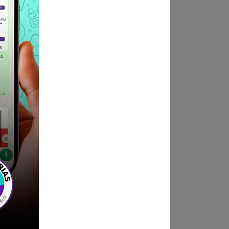
n folder manila debidamente
e Challabamba, ubicado en la
 de partes virtual de la
ndica las bases