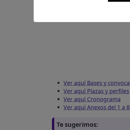
Ver aquí Bases y convoca
Ver aquí Plazas y perfiles
Ver aquí Cronograma
Ver aquí Anexos del 1 a 8
Te sugerimos: