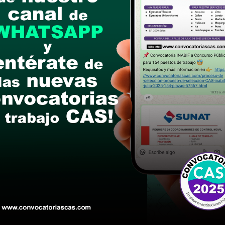
ón de la hoja de vida documentada fisicamente e
r mesa de partes de la municipalidad Distrital d
/N Challabamba - Paucartambo - Cusco y por mesa
Í
postular
le las bases del concurso público
a si cumples con los requisitos para el puesto
 y presentalo en la fechas y por los medios que i
ra conocer cuando se publicará los resultados