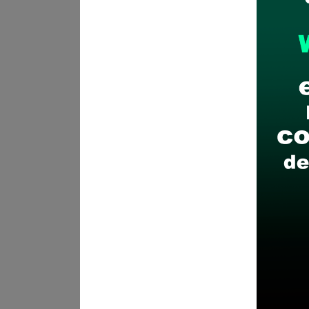
¿Como postular?:
Presentaci
rotulado en sobre cerrado, po
plaza de armas Challabamba S
Municipalidad
POSTULA AQU
Recomendaciones para 
Descarga y revisa a detal
Antes de postular, verific
Prepara tu documentación
Revisar el cronograma pa
Descarga aquí las Bases