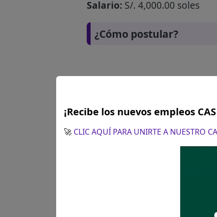
Salario:
S/. 4,000.00 soles
¿Cómo postular?
¡Recibe los nuevos empleos CA
🚀
CLIC AQUÍ PARA UNIRTE A NUESTRO 
Plazo para postular:
28 de ab
Hora: 08:00 am a 1:00 pm y d