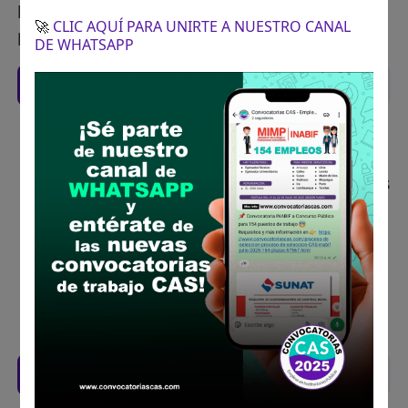
horario de atención al público (8:00 a.m. - 13:00
🚀
CLIC AQUÍ PARA UNIRTE A NUESTRO CANAL
p.m.) y (14:15 p.m. - 17:00 p.m.)
DE WHATSAPP
Recomendaciones para postular
Descarga y revisa a detalle las bases del
concurso público
Antes de postular, verifica si cumples con los
requisitos para el puesto
Prepara tu documentación y presentalo en
la fechas y por los medios que indica las
bases
Revisar el cronograma para conocer cuando
se publicará los resultados
Descarga aquí las Bases