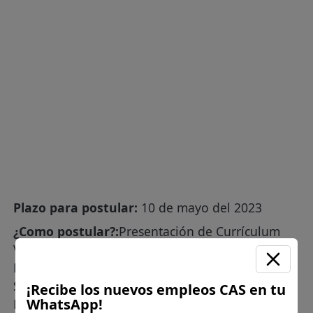
Plazo para postular:
10 de mayo del 2023
¿Como postular?:
Presentación de Currículum
Vitae documentado en Mesa de Partes de la
Municipalidad ubicada en la Oficina de
Secretaría General, sito en el primer piso de la
¡Recibe los nuevos empleos CAS en tu
WhatsApp!
Municipalidad Distrital de Chontabamba, en