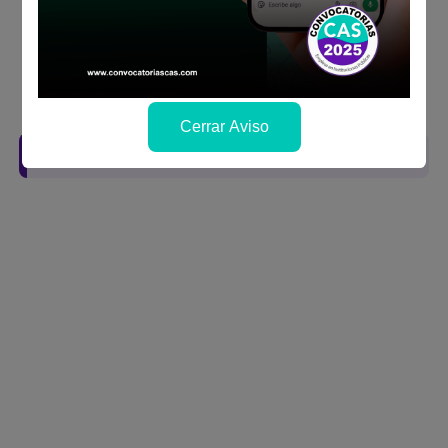
la fechas y por los medios que indica las
bases
Revisar el cronograma para conocer cuando
se publicará los resultados
Cerrar Aviso
Descarga aquí las Bases