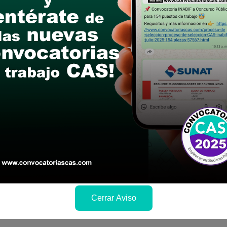
postular
le las bases del concurso público
a si cumples con los requisitos para el puesto
 y presentalo en la fechas y por los medios que i
ra conocer cuando se publicará los resultados
Cerrar Aviso