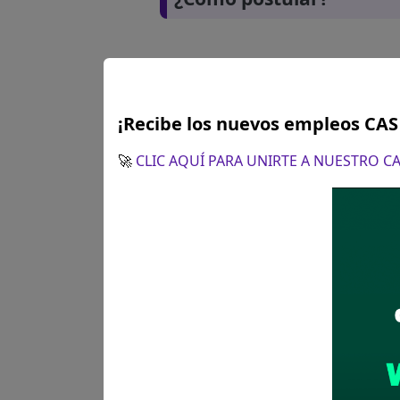
¡Recibe los nuevos empleos CA
🚀
CLIC AQUÍ PARA UNIRTE A NUESTRO 
Plazo para postular:
28 de se
CÓMO POSTULAR:
Presentaci
partes de la Municipalidad Pr
señalada no serán considerad