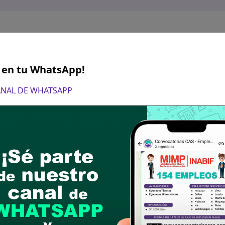
S en tu WhatsApp!
CANAL DE WHATSAPP
tiembre del 2023 desde de las 8:00 a.m. hasta la
ón de hoja de vida documentada (Currículum Vita
ovincial de Churcampa. Las hojas de vida present
as en la evaluación