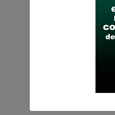
Recomendaciones para 
Descarga y revisa a detal
Antes de postular, verific
Prepara tu documentación
Revisar el cronograma pa
Descarga aquí las Bases