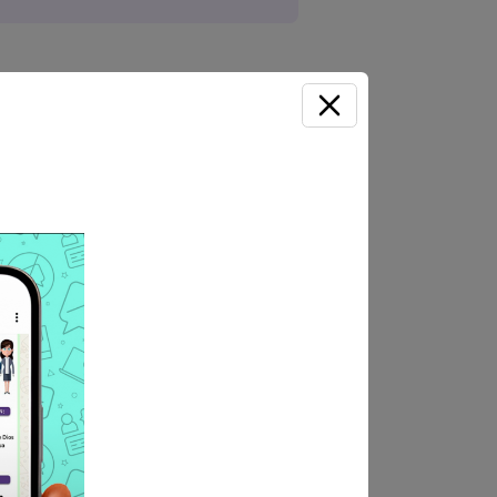
s 5:30pm
e) en físico por mesa ue
adas fuera de la fecha y hora