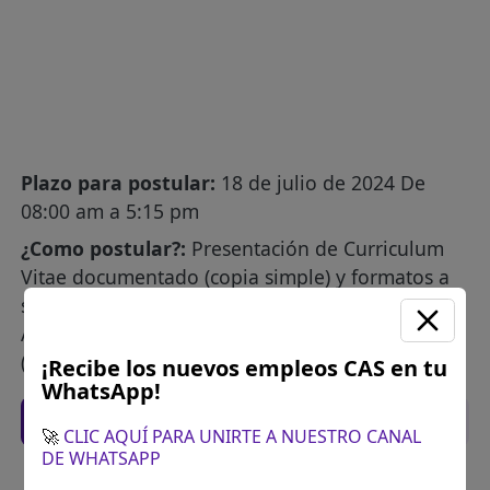
Plazo para postular:
18 de julio de 2024 De
08:00 am a 5:15 pm
¿Como postular?:
Presentación de Curriculum
Vitae documentado (copia simple) y formatos a
solicitar en Oficina de Secretaria General,
Atención al Ciudadano e Imagen Institucional.
(Av. Cajamarca 394, Condebamba)
¡Recibe los nuevos empleos CAS en tu
WhatsApp!
Recomendaciones para postular
🚀
CLIC AQUÍ PARA UNIRTE A NUESTRO CANAL
DE WHATSAPP
Descarga y revisa a detalle las bases del